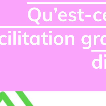
Qu’est-c
cilitation g
d