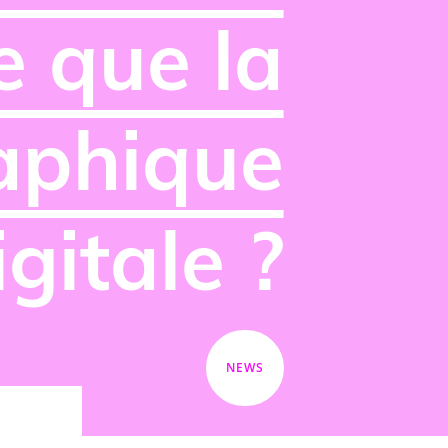
e que la
raphique
igitale ?
NEWS