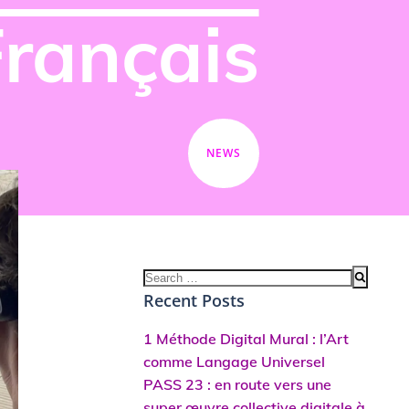
Français
NEWS
Search
for:
Recent Posts
1 Méthode Digital Mural : l’Art
comme Langage Universel
PASS 23 : en route vers une
super œuvre collective digitale à