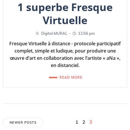
1 superbe Fresque
Virtuelle
-
Digital MURAL
12:56 pm
Fresque Virtuelle à distance - protocole participatif
complet, simple et ludique, pour produire une
œuvre d’art en collaboration avec l’artiste « aNa »,
en distanciel.
READ MORE
Posts
Posts
Page
Page
Page
3
1
2
NEWER POSTS