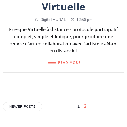
Virtuelle
-
Digital MURAL
12:56 pm
Fresque Virtuelle à distance - protocole participatif
complet, simple et ludique, pour produire une
œuvre d’art en collaboration avec l’artiste « aNa »,
en distanciel.
READ MORE
Posts
Posts
Page
Page
2
1
NEWER POSTS
navigation
navigation