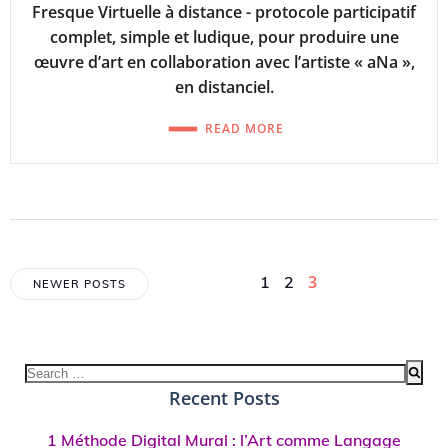
Fresque Virtuelle à distance - protocole participatif
complet, simple et ludique, pour produire une
œuvre d’art en collaboration avec l’artiste « aNa »,
en distanciel.
READ MORE
Posts
Posts
Page
Page
Page
3
1
2
NEWER POSTS
navigation
navigation
Search
for:
Recent Posts
1 Méthode Digital Mural : l’Art comme Langage